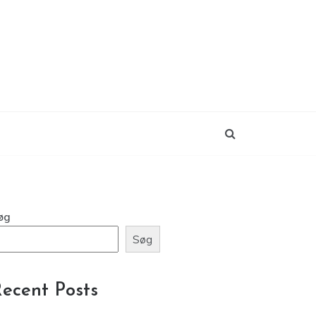
øg
Søg
ecent Posts