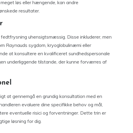
r meget løs eller hængende, kan andre
ønskede resultater.
r
e fedtfrysning uhensigtsmæssig. Disse inkluderer, men
som Raynauds sygdom, kryoglobulinæmi eller
nde at konsultere en kvalificeret sundhedspersonale
ogen underliggende tilstande, der kunne forværres af
onel
igtigt at gennemgå en grundig konsultation med en
ehandleren evaluere dine specifikke behov og mål,
re eventuelle risici og forventninger. Dette trin er
gtige løsning for dig.