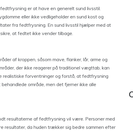
 fedtfrysning er at have en generelt sund livsstil.
sygdomme eller ikke vedligeholder en sund kost og
ater fra fedtfrysning. En sund livsstil hjælper med at
ikre, at fedtet ikke vender tilbage.
råder af kroppen, såsom mave, flanker, lår, arme og
mråder, der ikke reagerer på traditionel vægttab, kan
 realistiske forventninger og forstå, at fedtfrysning
 behandlede område, men det fjerner ikke alle
C
 godt resultaterne af fedtfrysning vil være. Personer med
dre resultater, da huden trækker sig bedre sammen efter