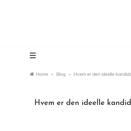
Skip
to
content
Home
»
Blog
»
Hvem er den ideelle kandidat
Hvem er den ideelle kandida